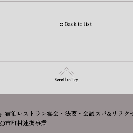
Back to list
Scroll to Top
宿泊
レストラン
宴会・法要・会議
スパ&リラク
市町村連携事業