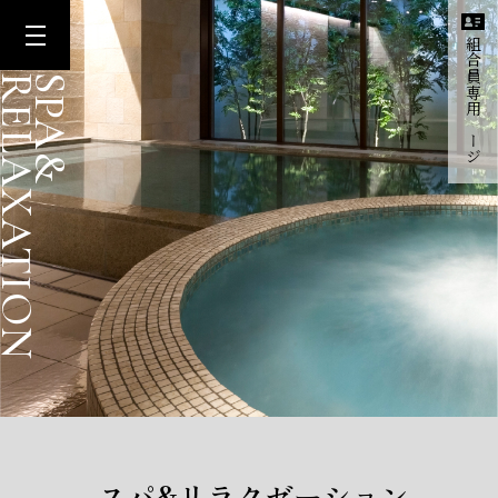
組合員専用ページ
ELAXATION
SPA&
スパ
&
リラクゼーション