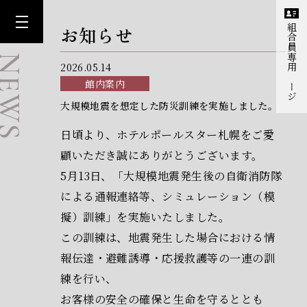
お知らせ
組合員専用ページ
EWS
2026.05.14
館内案内
大規模地震を想定した防災訓練を実施しました。
日頃より、ホテルポールスター札幌をご愛
顧いただき誠にありがとうございます。
5月13日、「大規模地震発生後の自衛消防隊
による通報連絡等、シミュレーション（模
擬）訓練」を実施いたしました。
この訓練は、地震発生した場合における情
報伝達・避難誘導・応援救護等の一連の訓
練を行い、
お客様の安全の確保と生命を守るととも